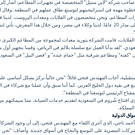
احب شركة “لاين ستيل” المتخصصة في تجهيزات المطاعم، أشار إلى 
خطوة مهمة في استراتيجيتهم لتوسيع نطاق عملهم في المنطقة. وقال
ي تجهيزات المطاعم، ونحن متخصصون في القلايات ومعدات البروست. لدينا قل
ولقد قدمنا خدماتنا في مصر على مدار 20 عامًا. لدينا وكلاء في مصر، ومن خلال هذا ا
.
 القلايات، قامت الشركة بتوريد معدات لمجموعة من المطاعم الكبرى
دي. “لقد بدأنا العمل مع سلسلة بلالم في الرياض، وقمنا بتجهيز أول 
 “كفتة” ومطاعم شرقية مثل “حمام عبده” و “قصر النيل” في السعودي
قبلية، أجاب المهندس فتحي قائلاً: “نحن حالياً نركز بشكل أساسي ع
ع في بقية دول الخليج العربي. كما أننا سبق وأن عملنا مع شركاء في 
مفتاح الرئيسي لتوسعنا في المنطقة”.
ي افتتاح شُروم في السعودية لتقديم خدمات الصيانة، مما سيمكنهم من
لمملكة.
اق الدولية
ذ أحمد ناجي، الذي أجرى اللقاء مع المهندس فتحي، إلى أن وجود الشر
 للشركات المصرية على التوسع والنجاح في أسواق جديدة. وأضاف: “نحن 