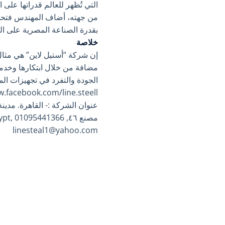
التي تُظهر للعالم قدراتها عل
من جهته، أضاف المهندس فتحي
بقدرة الصناعة المصرية على الت
خلاصة
إن شركة “أستيل لاين” هي مثا
مضافة من خلال ابتكارها وخدما
الجودة والتفرد في تجهيزات ال
.facebook.com/line.steell/
عنوان الشركة :- القاهرة. مدينة ١٥مايوا. المنطقه الصناعيه الثاني
مصنع ٤٦, Cairo, Egypt, 01095441366
linesteal1@yahoo.com