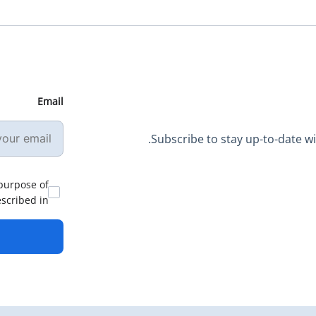
Email
Subscribe to stay up-to-date wit
 purpose of
escribed in