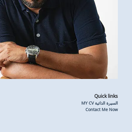
Qui
ة MY CV
Contact