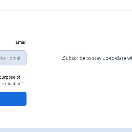
Email
Subscribe to stay up-to-date wit
 purpose of
escribed in