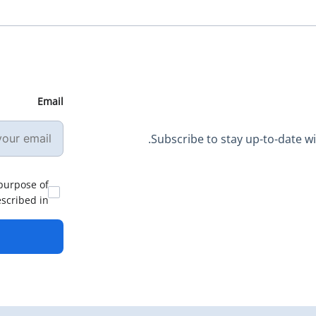
Email
Subscribe to stay up-to-date wit
 purpose of
escribed in