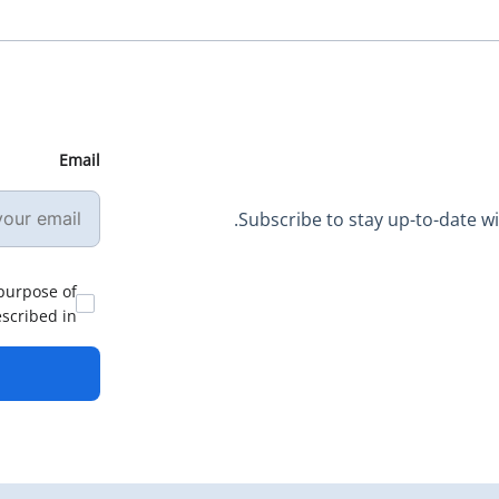
Email
Subscribe to stay up-to-date wit
 purpose of
escribed in